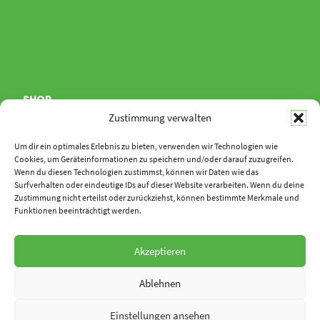
SHOP
Zustimmung verwalten
Allgemeine Geschäftsbedingungen
Um dir ein optimales Erlebnis zu bieten, verwenden wir Technologien wie
Zahlungsweisen
Cookies, um Geräteinformationen zu speichern und/oder darauf zuzugreifen.
Wenn du diesen Technologien zustimmst, können wir Daten wie das
Widerruf
Surfverhalten oder eindeutige IDs auf dieser Website verarbeiten. Wenn du deine
Versand & Lieferung
Zustimmung nicht erteilst oder zurückziehst, können bestimmte Merkmale und
Funktionen beeinträchtigt werden.
Akzeptieren
Ablehnen
Einstellungen ansehen